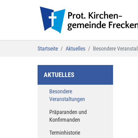
Zum Hauptinhalt springen
Sie sind hier:
Startseite
Aktuelles
Besondere Veransta
AKTUELLES
Besondere
(current)
Veranstaltungen
Präparanden und
Konfirmanden
Terminhistorie